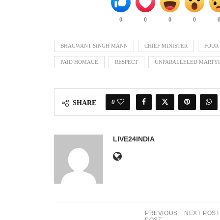
0
0
0
0
BHAGWANT SINGH MANN
CHIEF MINISTER
FOUR
PAID HOMAGE
RESPECT
UNPARALLELED MARTY
0
SHARE
LIVE24INDIA
PREVIOUS
NEXT POST
POST