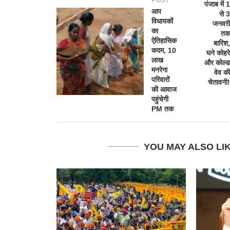
पंजाब में 1
आप
से 3
विधायकों
जनवरी
का
तक
ऐतिहासिक
बारिश,
कदम, 10
घने कोहरे
लाख
और कोल्ड
मनरेगा
वेव की
परिवारों
चेतावनी!
की आवाज
पहुंचेगी
PM तक
YOU MAY ALSO LI