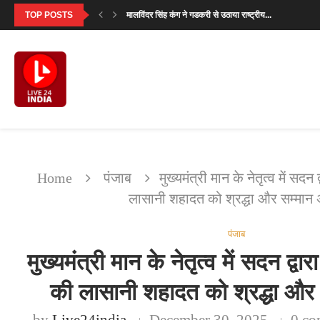
TOP POSTS
सनी देओल ने बताया क्यों खास है ‘बटवारा...
‘मिर्जापुर: द मूवी’ का पहला गाना ‘दो नंबरी’...
SVC63: सलमान खान की फीस पर मेकर्स का...
‘उसके साए के भी उड़ने के लिए पंख...
सावन सोमवार 2026: पहला व्रत कब है? जानें...
सनी देओल ‘बटवारा 1947’ प्रमोशनल टूर में करेंगे...
इंतजार खत्म: 6 अगस्त को रिलीज होगा नानी...
एकता कपूर की लॉन्च की हुई ये 7...
Home
पंजाब
मुख्यमंत्री मान के नेतृत्व में सदन
लासानी शहादत को श्रद्धा और सम्मान अ
पंजाब
मुख्यमंत्री मान के नेतृत्व में सदन द्वा
की लासानी शहादत को श्रद्धा और स
by
Live24india
December 30, 2025
0 co