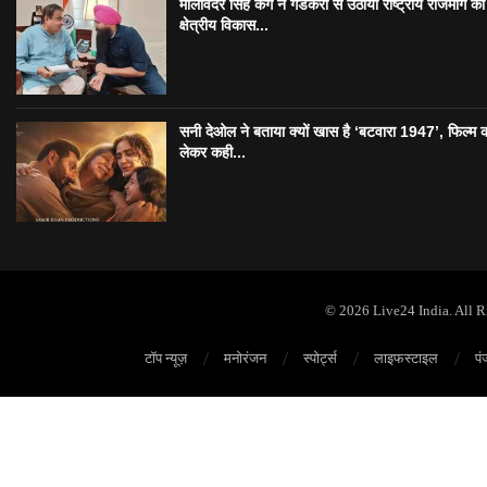
मालविंदर सिंह कंग ने गडकरी से उठाया राष्ट्रीय राजमार्ग का मु
क्षेत्रीय विकास...
सनी देओल ने बताया क्यों खास है ‘बटवारा 1947’, फिल्म 
लेकर कही...
© 2026 Live24 India. All 
टॉप न्यूज़
मनोरंजन
स्पोर्ट्स
लाइफस्टाइल
पं