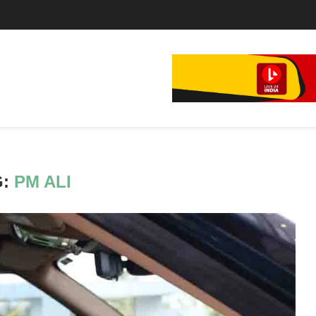
े...
G:
PM ALI