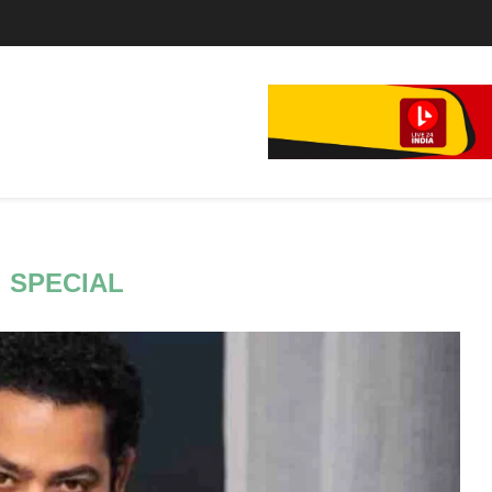
े...
:
SPECIAL