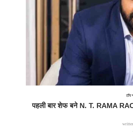
टॉप न
पहली बार शेफ बने N. T. RAMA RAO J
writt