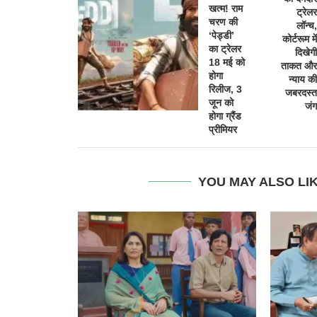
खत्म! राम
ट्रेलर
चरण की
लॉन्च,
‘पेड्डी’
कोर्टरूम में
का ट्रेलर
दिखेगी
18 मई को
ताकत और
होगा
न्याय की
रिलीज, 3
जबरदस्त
जून को
जंग
होगा ग्रैंड
प्रीमियर
YOU MAY ALSO LI