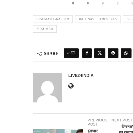
0
0
0
0
CINEMATOGRAPHER
RATHNAVELU REVEALS
SEC
SUKUMAR
0
SHARE
LIVE24INDIA
PREVIOUS
NEXT POST
POST
‘सिस्टम’
इंतजार
का दमदार