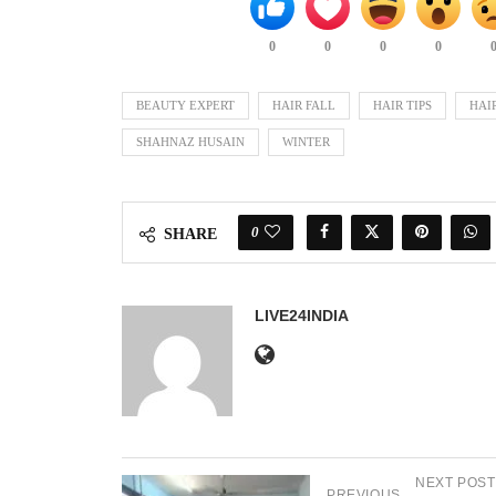
0
0
0
0
BEAUTY EXPERT
HAIR FALL
HAIR TIPS
HAI
SHAHNAZ HUSAIN
WINTER
0
SHARE
LIVE24INDIA
NEXT POST
PREVIOUS