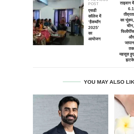
ताइवान में
POST
6.1
एसडी
तीव्रता
कॉलेज में
का भूंकप,
‘हैकथॉन
चीन,
2025’
फिलीपींस
का
और
आयोजन
जापान
तक
महसूस हुए
झटके
YOU MAY ALSO LI