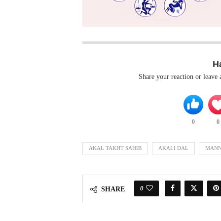
H
Share your reaction or leave
0
0
AKAL TAKHT SAHIB
AKALI DAL
MAN
0
SHARE