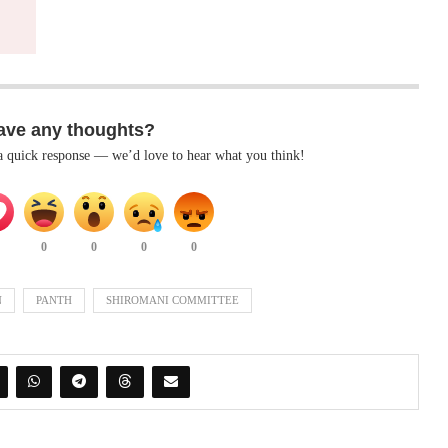
ave any thoughts?
 a quick response — we’d love to hear what you think!
0
0
0
0
N
PANTH
SHIROMANI COMMITTEE