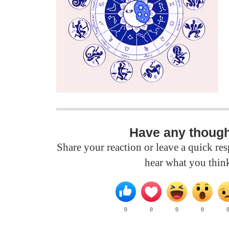
Have any thoug
Share your reaction or leave a quick r
hear what you thin
0
0
0
0