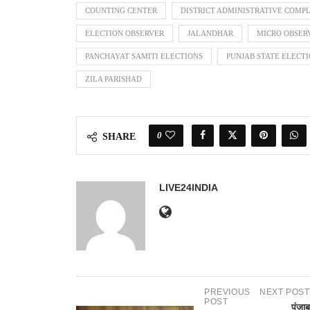
COUNTING CENTER
DISTRICT ADMINISTRATIVE COMP
ELECTION OBSERVER
JALANDHAR
MICRO OBSER
PANCHAYAT SAMITI ELECTIONS
PUNJAB STATE ELECT
ZILA PARISHAD
0
SHARE
LIVE24INDIA
PREVIOUS
NEXT POST
POST
पंजाब