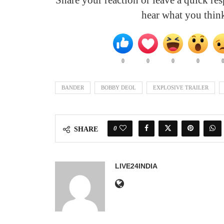
hear what you thin
0
0
0
0
BANDER
BOBBY DEOL
EXPLOSIVE TRAILER
0
SHARE
LIVE24INDIA