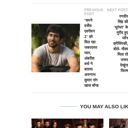
PREVIOUS
NEXT POST
POST
रणवीर
‘सपने
सिंह की
वर्सेस
‘धुरंधर’ के
एवरीवन
मुरीद हुए
2’ को
जॉन
मिल रहा
क्रैसिंस्की,
जबरदस्त
बोले- मौका
प्यार,
मिला तो
अंबरीश
जरूर
वर्मा ने
देखूंगा
बताया
फिल्म
अरुणाभ
कुमार संग
खास बॉन्ड
YOU MAY ALSO LI