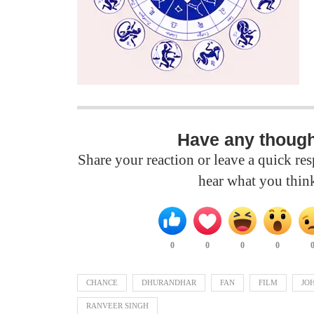
Have any thoug
Share your reaction or leave a quick r
hear what you thin
0
0
0
0
CHANCE
DHURANDHAR
FAN
FILM
JO
RANVEER SINGH