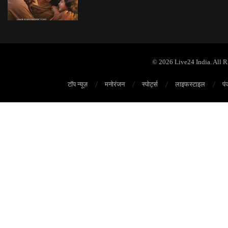
© 2026 Live24 India. All 
टॉप न्यूज़
मनोरंजन
स्पोर्ट्स
लाइफस्टाइल
पं