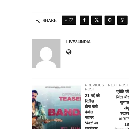
0
SHARE
LIVE24INDIA
PREVIOUS
NEXT POST
POST
प्रीति जी
21 मई को
जिंटा और
रिलीज़
कुणाल
होगा बॉबी
खेमू
देओल
स्टारर
स्टारर
‘VIBE’
‘बंदर’ का
18
धमाकेदार