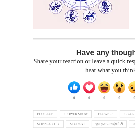
Have any thoug
Share your reaction or leave a quick r
hear what you thin
0
0
0
0
ECO CLUB
FLOWER SHOW
FLOWERS
FRAGR
SCIENCE CITY
STUDENT
पुष्पा गुजराल साइंस सिटी
फ