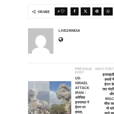
0
SHARE
LIVE24INDIA
PREVIOUS
NEXT POST
POST
इजराइली
US-
हमलों में
ISRAEL
ईरान के
ATTACK
रक्षा मंत्री
IRAN :
और
अमेरिका
IRGC
इजरायल ने
चीफ का
ईरान पर
भी मारे
हमला,
जाने का