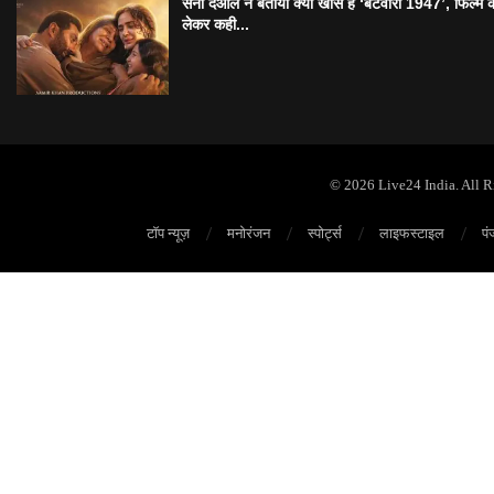
सनी देओल ने बताया क्यों खास है ‘बटवारा 1947’, फिल्म 
लेकर कही...
© 2026 Live24 India. All 
टॉप न्यूज़
मनोरंजन
स्पोर्ट्स
लाइफस्टाइल
पं