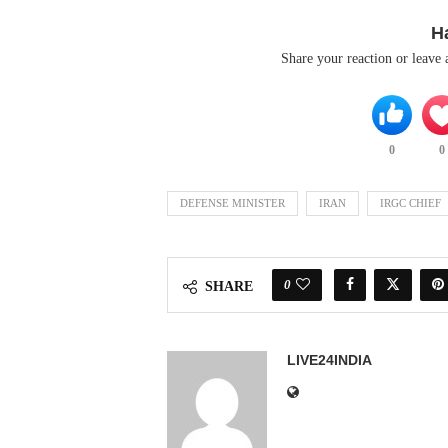
H
Share your reaction or leave
0
0
DEFENSE MINISTER
IRAN
IRGC CHIEF
0
SHARE
LIVE24INDIA