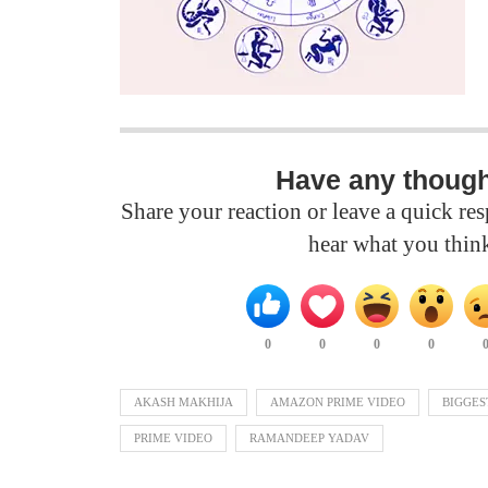
Have any thoug
Share your reaction or leave a quick r
hear what you thin
0
0
0
0
AKASH MAKHIJA
AMAZON PRIME VIDEO
BIGGES
PRIME VIDEO
RAMANDEEP YADAV