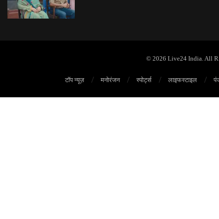
© 2026 Live24 India. All 
टॉप न्यूज़
मनोरंजन
स्पोर्ट्स
लाइफस्टाइल
पं