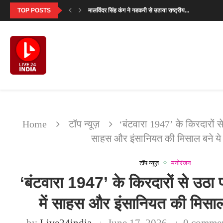
मालविंदर सिंह कंग ने गडकरी से उठाया राष्ट्रीय...
TOP POSTS
सनी देओल ने बताया क्यों खास है ‘बटवारा...
‘मिर्जापुर: द मूवी’ का पहला गाना ‘दो नंबरी’...
SVC63: सलमान खान की फीस पर मेकर्स का...
‘उसके साए के भी उड़ने के लिए पंख...
सावन सोमवार 2026: पहला व्रत कब है? जानें...
सनी देओल ‘बटवारा 1947’ प्रमोशनल टूर में करेंगे...
इंतजार खत्म: 6 अगस्त को रिलीज होगा नानी...
एकता कपूर की लॉन्च की हुई ये 7...
Home
टॉप न्यूज़
‘बंटवारा 1947’ के किरदारों से 
साहस और इंसानियत की मिसाल बने ये 
टॉप न्यूज़
मनोरंजन
‘बंटवारा 1947’ के किरदारों से उठा प
में साहस और इंसानियत की मिसाल 
by
Live24india
June 17, 2026
0 comme