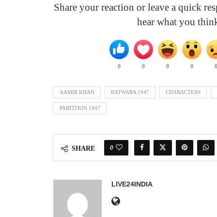
Share your reaction or leave a quick r
hear what you thin
0
0
0
0
AAMIR KHAN
BATWARA 1947
CHARACTERS
PARTITION 1947
0
SHARE
LIVE24INDIA