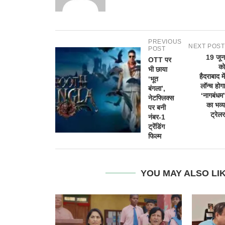
PREVIOUS
NEXT POST
POST
19 जून
OTT पर
को
भी छाया
हैदराबाद में
‘भूत
लॉन्च होगा
बंगला’,
‘नागबंधम’
नेटफ्लिक्स
का भव्य
पर बनी
ट्रेलर
नंबर-1
ट्रेंडिंग
फिल्म
YOU MAY ALSO LI