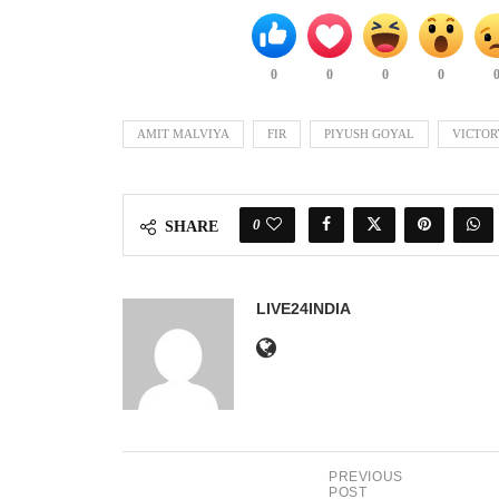
0
0
0
0
AMIT MALVIYA
FIR
PIYUSH GOYAL
VICTOR
0
SHARE
LIVE24INDIA
PREVIOUS
POST