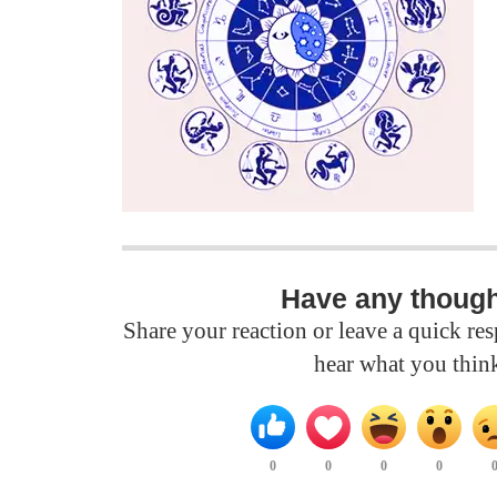
Have any thoug
Share your reaction or leave a quick r
hear what you thin
0
0
0
0