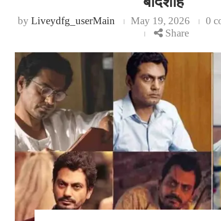
बादशाह
by
Liveydfg_userMain
May 19, 2026
0 c
Share