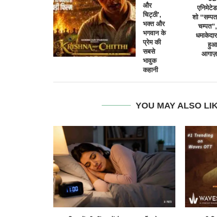
और
एनिमेटेड
चिट्ठी’,
शो “सम्पत
भक्त और
चम्पत”,
भगवान के
धमाकेदार
प्रेम की
हुआ
सबसे
आगाज़
भावुक
कहानी
YOU MAY ALSO LI