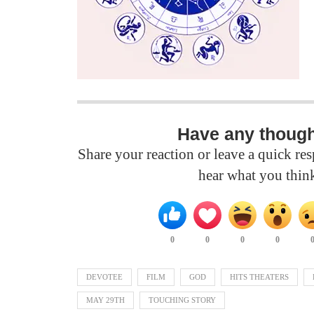
Have any thoug
Share your reaction or leave a quick r
hear what you thin
0
0
0
0
DEVOTEE
FILM
GOD
HITS THEATERS
MAY 29TH
TOUCHING STORY