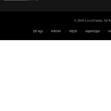
© 2026 Live24 India. All 
टॉप न्यूज़
मनोरंजन
स्पोर्ट्स
लाइफस्टाइल
पं