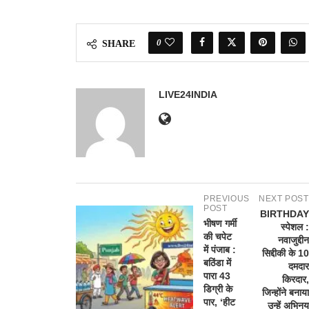
0
SHARE
LIVE24INDIA
PREVIOUS
NEXT POST
POST
BIRTHDAY
भीषण गर्मी
स्पेशल :
की चपेट
नवाजुद्दीन
में पंजाब :
सिद्दीकी के 10
बठिंडा में
दमदार
पारा 43
किरदार,
डिग्री के
जिन्होंने बनाया
पार, ‘हीट
उन्हें अभिनय