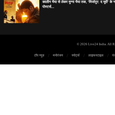
कालीन भैया से लेकर मुन्ना भैया तक, ‘मिर्जापुर: द मूवी’ के 
पोस्टर्स...
© 2026 Live24 India. All 
टॉप न्यूज़
मनोरंजन
स्पोर्ट्स
लाइफस्टाइल
पं