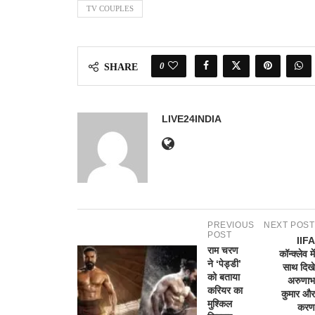
TV COUPLES
0
SHARE
LIVE24INDIA
PREVIOUS
NEXT POST
POST
IIFA
राम चरण
कॉन्क्लेव में
ने ‘पेड्डी’
साथ दिखे
को बताया
अरुणाभ
करियर का
कुमार और
मुश्किल
करण