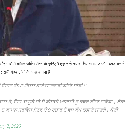
 गांवों में कॉमन सर्विस सेंटर के ज़रिए 9 हज़ार से ज़्यादा कैंप लगाए जाएंगे। कार्ड बनाने
र सभी योग्य लोगों के कार्ड बनाना है।
ਰੀ ਸਿਹਤ ਬੀਮਾ ਯੋਜਨਾ ਬਾਰੇ ਜਾਣਕਾਰੀ ਕੀਤੀ ਸਾਂਝੀ !!
ਹੈ, ਜਿਸ 'ਚ ਸੂਬੇ ਦੀ ਸੌ ਫ਼ੀਸਦੀ ਆਬਾਦੀ ਨੂੰ ਕਵਰ ਕੀਤਾ ਜਾਵੇਗਾ। ਲੋਕਾਂ
'ਚ ਕਾਮਨ ਸਰਵਿਸ ਸੈਂਟਰ ਦੇ 9 ਹਜ਼ਾਰ ਤੋਂ ਵੱਧ ਕੈਂਪ ਲਗਾਏ ਜਾਣਗੇ। ਕੋਈ
ary 2, 2026