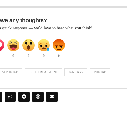
ave any thoughts?
 a quick response — we’d love to hear what you think!
0
0
0
0
CM PUNJAB
FREE TREATMENT
JANUARY
PUNJAB