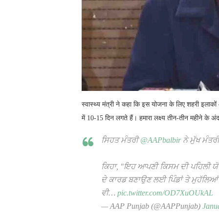
स्वास्थ्य मंत्री ने कहा कि इस योजना के लिए शहरी इलाकों और
में 10-15 दिन लगते हैं। हमारा लक्ष्य तीन-तीन महीने के अंद
ਸਿਹਤ ਮੰਤਰੀ
@AAPbalbir
ਨੇ ਮੁੱਖ ਮੰਤ
ਕਿਹਾ, "ਇਹ ਆਪਣੀ ਕਿਸਮ ਦੀ ਪਹਿਲੀ ਯੋਜਨਾ 
ਦੇ ਕਾਰਡ ਬਣਾਉਣ ਲਈ ਪਿੰਡਾਂ ਤੇ ਮੁਹੱਲਿਆਂ 
ਵੀ…
pic.twitter.com/OD7XuOUkAL
— AAP Punjab (@AAPPunjab)
Janu