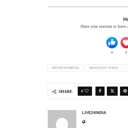
H
Share your reaction or leave
0
0
ARVIND KEJRIWAL
BHAGWANT MANN
0
SHARE
LIVE24INDIA