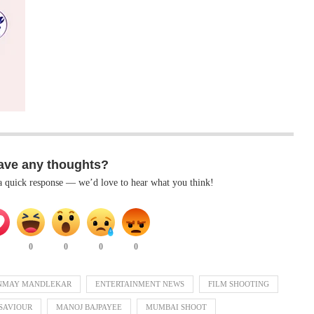
ave any thoughts?
 a quick response — we’d love to hear what you think!
0
0
0
0
NMAY MANDLEKAR
ENTERTAINMENT NEWS
FILM SHOOTING
SAVIOUR
MANOJ BAJPAYEE
MUMBAI SHOOT