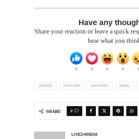
Have any thoug
Share your reaction or leave a quick r
hear what you thin
0
0
0
0
CRICKET
ENGLAND
ENGVSNPL
NEPAL
0
SHARE
LIVE24INDIA