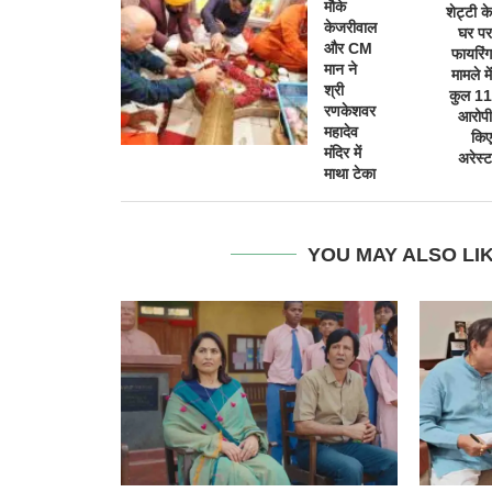
मौके
शेट्टी के
केजरीवाल
घर पर
और CM
फायरिंग
मान ने
मामले में
श्री
कुल 11
रणकेशवर
आरोपी
महादेव
किए
मंदिर में
अरेस्ट
माथा टेका
YOU MAY ALSO LI