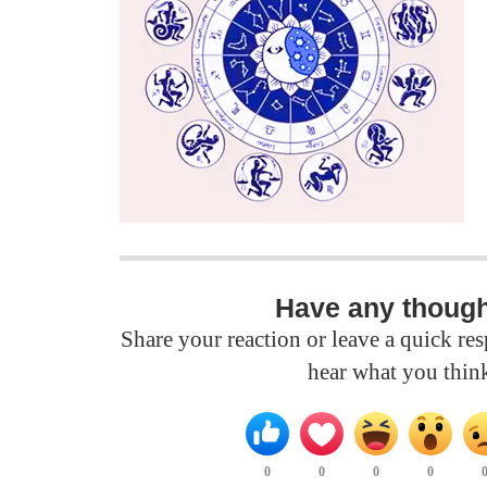
Have any thoug
Share your reaction or leave a quick r
hear what you thin
0
0
0
0