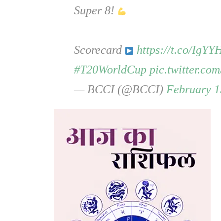
Super 8!
Scorecard
https://t.co/IgY
#T20WorldCup
pic.twitter.c
— BCCI (@BCCI)
February 1