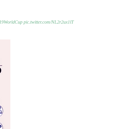
19WorldCup
pic.twitter.com/NL2r2ux1lT