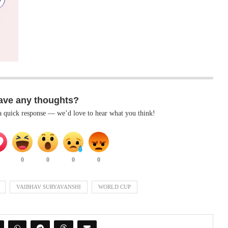
ave any thoughts?
 a quick response — we’d love to hear what you think!
0
0
0
0
VAIBHAV SURYAVANSHI
WORLD CUP