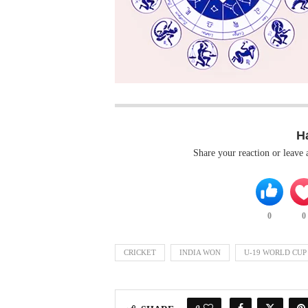
H
Share your reaction or leave
0
0
CRICKET
INDIA WON
U-19 WORLD CUP