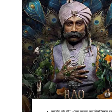
सत्यदेव और दीपा थॉमस स्टारर साइकोलॉजिकल ड्रा