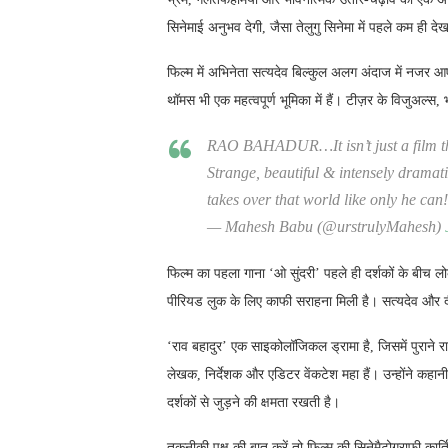
सिनेमाई अनुभव देगी, जैसा तेलुगु सिनेमा में पहले कम ही दे
फिल्म में अभिनेता सत्यदेव बिल्कुल अलग अंदाज में नजर आए
थॉमस भी एक महत्वपूर्ण भूमिका में हैं। टीज़र के विजुअल्
RAO BAHADUR…It isn’t just a film that
Strange, beautiful & intensely dramat
takes over that world like only he can
— Mahesh Babu (@urstrulyMahesh)
फिल्म का पहला गाना ‘ओ सुंदरी’ पहले ही दर्शकों के बीच 
पीरियड लुक के लिए काफी सराहना मिली है। सत्यदेव और दी
‘राव बहादुर’ एक साइकोलॉजिकल ड्रामा है, जिसमें पुराने र
लेखक, निर्देशक और एडिटर वेंकटेश महा हैं। उन्होंने कहा
दर्शकों से जुड़ने की क्षमता रखती है।
तकनीकी पक्ष की बात करें तो फिल्म की सिनेमैटोग्राफी कार