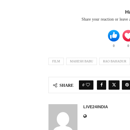
H
Share your reaction or leave
0
0
FILM
MAHESH BABU
RAO BAHADUR
0
SHARE
LIVE24INDIA