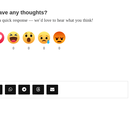
ave any thoughts?
 a quick response — we’d love to hear what you think!
0
0
0
0