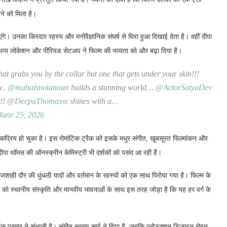
खने को मिला है।
ंगे। उनका किरदार रहस्य और मनोवैज्ञानिक संघर्ष से घिरा हुआ दिखाई देता है। वहीं दीपा
स, भव्य लोकेशन और पीरियड सेटअप ने फिल्म की भव्यता को और बढ़ा दिया है।
 grabs you by the collar but one that gets under your skin!!!
ic.
@mahaisnotanoun
builds a stunning world…
@ActorSatyaDev
!!!
@DeepaThomasss
shines with a…
June 25, 2026
लोकप्रिय हो चुका है। इस रोमांटिक ट्रैक को इसके मधुर संगीत, खूबसूरत फिल्मांकन और
पा थॉमस की ऑनस्क्रीन केमिस्ट्री भी दर्शकों को पसंद आ रही है।
ाजशाही दौर की धुंधली यादों और वर्तमान के रहस्यों को एक साथ पिरोया गया है। फिल्म के
नी को स्थानीय संस्कृति और मानवीय भावनाओं के साथ इस तरह जोड़ा है कि यह हर वर्ग के
्तिक परमार ने संभाली है। संगीत स्मरण साई ने दिया है, जबकि प्रोडक्शन डिज़ाइन रोहन