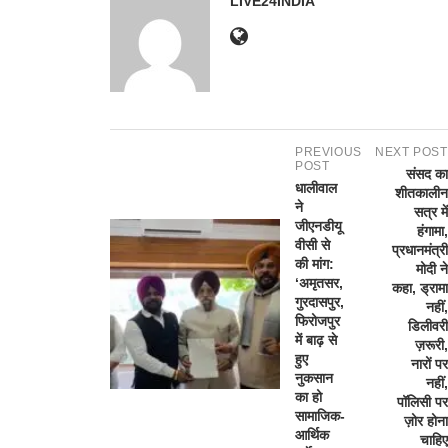
LIVE24INDIA
PREVIOUS
NEXT POST
POST
संसद का
धालीवाल
शीतकालीन
ने
सत्र में
जीएनडीयू
हंगामा,
वीसी से
प्रधानमंत्री
की मांग:
मोदी ने
‘अमृतसर,
कहा, ड्रामा
गुरदासपुर,
नहीं,
फिरोजपुर
डिलीवरी
में बाढ़ से
ज़रूरी,
हुए
नारों पर
नुकसान
नहीं,
का हो
पॉलिसी पर
सामाजिक-
ज़ोर होना
आर्थिक
चाहिए