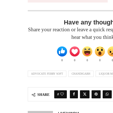
Have any thoug
Share your reaction or leave a quick r
hear what you thin
0
0
0
0
ADVOCATE FERRY SOFT
CHANDIGARH
LIQUOR M
0
SHARE