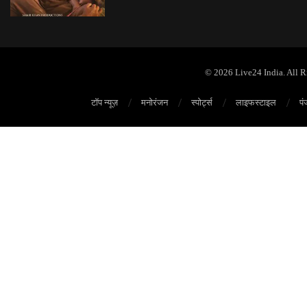
© 2026 Live24 India. All 
टॉप न्यूज़
मनोरंजन
स्पोर्ट्स
लाइफस्टाइल
पं