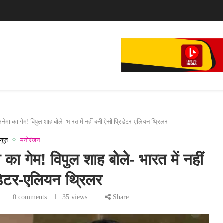
े...
नेमा का गेम! विपुल शाह बोले- भारत में नहीं बनी ऐसी प्रिडेटर-एलियन थ्रिलर
्यूज़
मनोरंजन
का गेम! विपुल शाह बोले- भारत में नहीं
डेटर-एलियन थ्रिलर
0 comments
35
views
Share