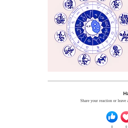
H
Share your reaction or leave
0
0