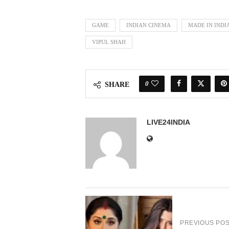
GAME
INDIAN CINEMA
MADE IN INDI
VIPUL SHAH
0
SHARE
LIVE24INDIA
PREVIOUS PO