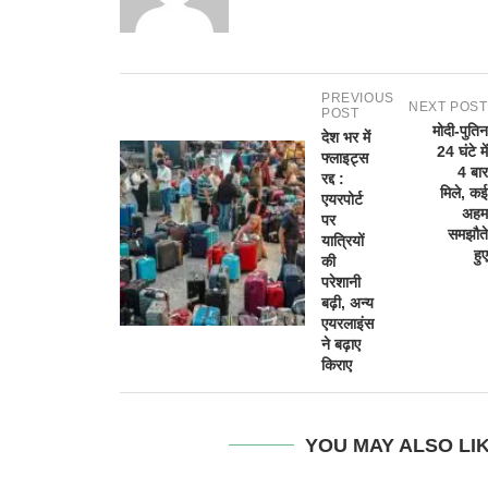
PREVIOUS
NEXT POST
POST
मोदी-पुतिन
देश भर में
24 घंटे में
फ्लाइट्स
4 बार
रद्द :
मिले, कई
एयरपोर्ट
अहम
पर
समझौते
यात्रियों
हुए
की
परेशानी
बढ़ी, अन्य
एयरलाइंस
ने बढ़ाए
किराए
YOU MAY ALSO LI