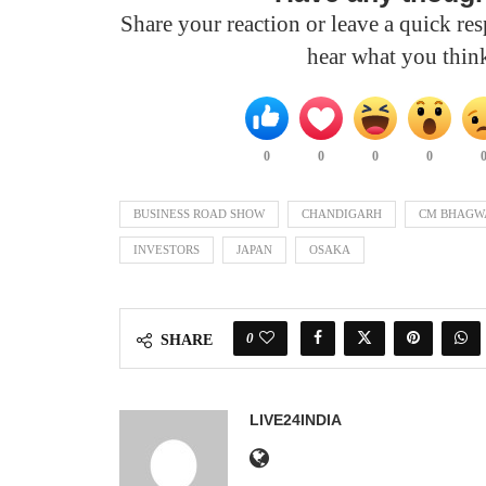
Share your reaction or leave a quick r
hear what you thin
0
0
0
0
BUSINESS ROAD SHOW
CHANDIGARH
CM BHAGW
INVESTORS
JAPAN
OSAKA
0
SHARE
LIVE24INDIA