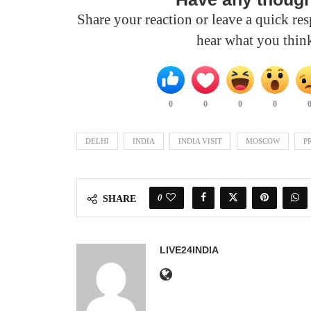
Share your reaction or leave a quick r
hear what you thin
0
0
0
0
DELHI
INDIA
INDIA VISIT
MOSCOW
P
0
SHARE
LIVE24INDIA