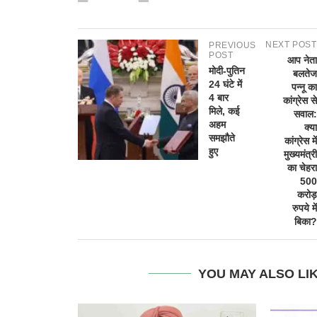
NEXT POST
PREVIOUS
POST
आप नेता
मोदी-पुतिन
बलतेज
24 घंटे में
पन्नू का
4 बार
कांग्रेस से
मिले, कई
सवाल:
अहम
क्या
समझौते
कांग्रेस में
हुए
मुख्यमंत्री
का चेहरा
500
करोड़
रुपये में
बिका?
YOU MAY ALSO LI