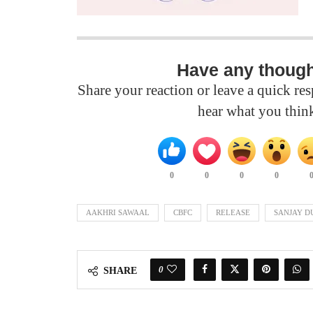
Have any thoug
Share your reaction or leave a quick r
hear what you thin
0
0
0
0
AAKHRI SAWAAL
CBFC
RELEASE
SANJAY D
0
SHARE