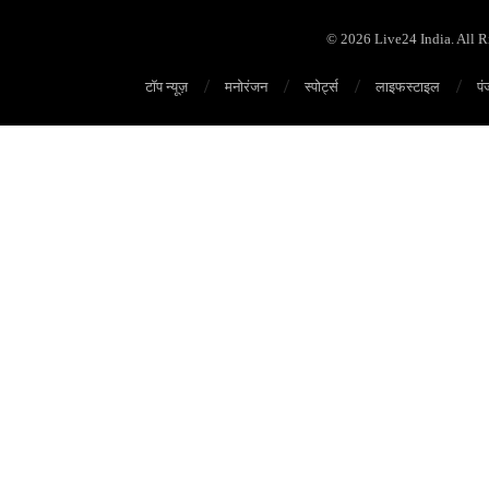
© 2026 Live24 India. All 
टॉप न्यूज़
मनोरंजन
स्पोर्ट्स
लाइफस्टाइल
पं