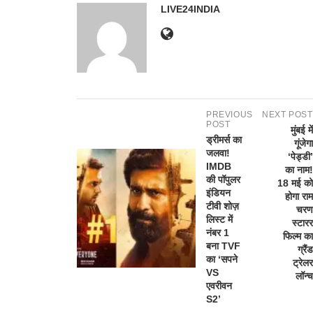
LIVE24INDIA
PREVIOUS
NEXT POST
POST
मुंबई में
ड्रीमर्स का
गूंजेगा
जलवा!
‘पेड्डी’
IMDB
का नाम!
की पॉपुलर
18 मई को
इंडियन
होगा राम
टीवी शोज़
चरण
लिस्ट में
स्टारर
नंबर 1
फिल्म का
बना TVF
ग्रैंड
का ‘सपने
ट्रेलर
VS
लॉन्च
एवरीवन
S2’