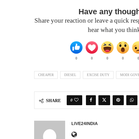
Have any thoug
Share your reaction or leave a quick r
hear what you thin
0
0
0
0
CHEAPER
DIESEL
EXCISE DUTY
MODI GOV
0
SHARE
LIVE24INDIA