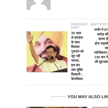
PREVIOUS
NEXT POST
POST
सनौर में 87
30 साल
करोड़ की
से कांग्रेस
लागत से
के साथ
होगा सड़कों
मिलकर
का
गुजरात को
नवीनीकरण,
लूट रही
CM मान ने
भाजपा,
की शुरुआत
इस बार
आप मुक्ति
दिलाएगी :
केजरीवाल
YOU MAY ALSO LI