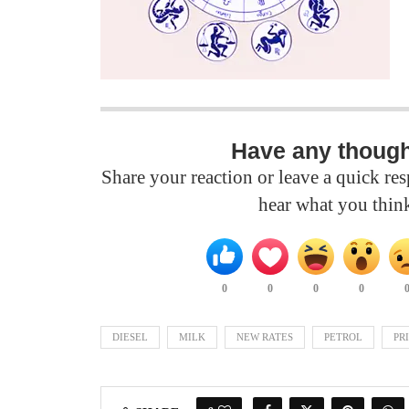
Have any thoug
Share your reaction or leave a quick r
hear what you thin
0
0
0
0
DIESEL
MILK
NEW RATES
PETROL
PR