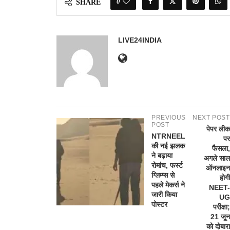
0
SHARE
LIVE24INDIA
PREVIOUS
NEXT POST
POST
पेपर लीक
NTRNEEL
पर
की नई झलक
फैसला,
ने बढ़ाया
अगले साल
रोमांच, फर्स्ट
ऑनलाइन
ग्लिम्प्स से
होगी
पहले मेकर्स ने
NEET-
जारी किया
UG
पोस्टर
परीक्षा;
21 जून
को दोबारा