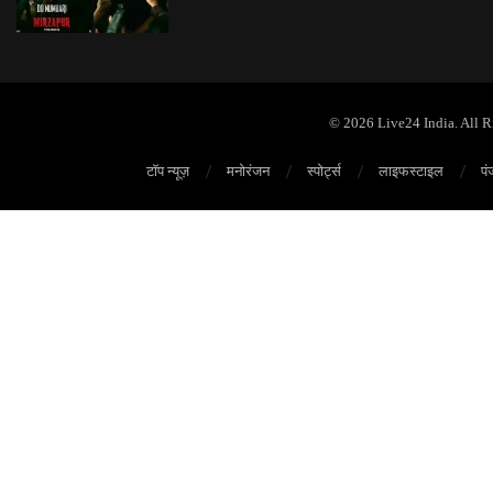
© 2026 Live24 India. All 
टॉप न्यूज़
मनोरंजन
स्पोर्ट्स
लाइफस्टाइल
पं