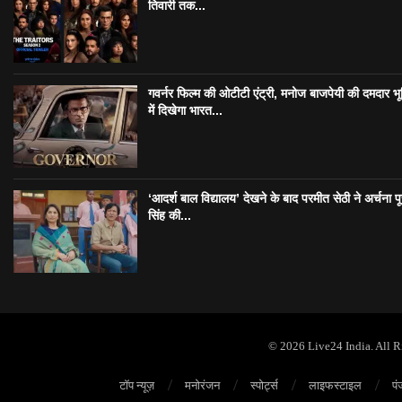
तिवारी तक...
गवर्नर फिल्म की ओटीटी एंट्री, मनोज बाजपेयी की दमदार भ
में दिखेगा भारत...
‘आदर्श बाल विद्यालय’ देखने के बाद परमीत सेठी ने अर्चना प
सिंह की...
© 2026 Live24 India. All 
टॉप न्यूज़
मनोरंजन
स्पोर्ट्स
लाइफस्टाइल
पं