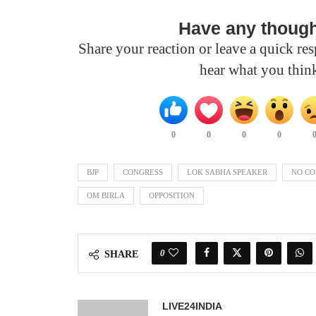
Have any thoug
Share your reaction or leave a quick r
hear what you thin
0
0
0
0
BJP
CONGRESS
LOK SABHA SPEAKER
NO CO
OM BIRLA
OPPOSITION
0
SHARE
LIVE24INDIA