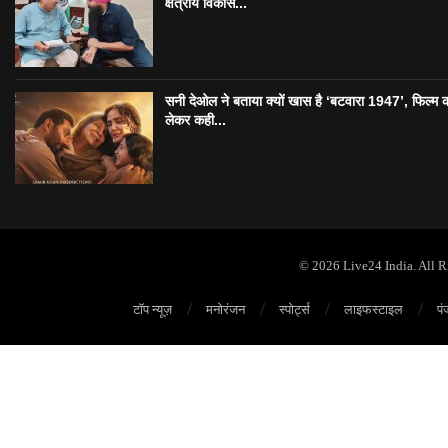
क्षेत्रीय विकास...
सनी देओल ने बताया क्यों खास है ‘बटवारा 1947’, फिल्म 
लेकर कही...
© 2026 Live24 India. All 
टॉप न्यूज़
मनोरंजन
स्पोर्ट्स
लाइफस्टाइल
पं