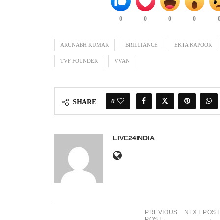
0
0
0
0
ARUNABH KUMAR
BRILLIANCE
EKTA KAPOOR
TVF FOUNDER
VVAN
0
SHARE
LIVE24INDIA
PREVIOUS
NEXT POST
POST