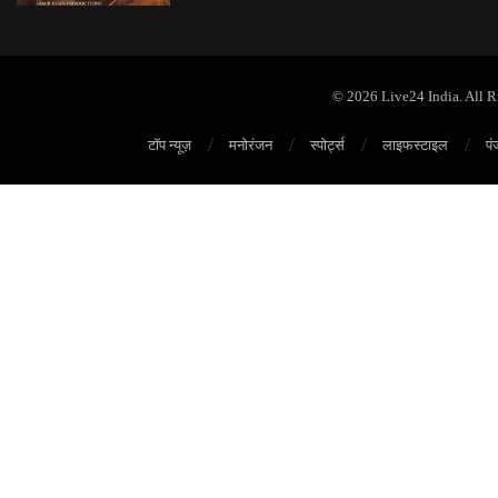
© 2026 Live24 India. All 
टॉप न्यूज़
मनोरंजन
स्पोर्ट्स
लाइफस्टाइल
पं