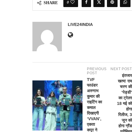
0
SHARE
LIVE24INDIA
PREVIOUS
NEXT POST
POST
इंतजार
TVF
खत्म! राम
फाउंडर
चरण की
अरुणाभ
‘पेड्डी’
कुमार की
का ट्रेलर
राइटिंग का
18 मई को
कमाल
होगा
दिखाएगी
रिलीज, 3
‘VVAN’,
जून को
एकता
होगा ग्रैंड
कपूर ने
प्रीमियर