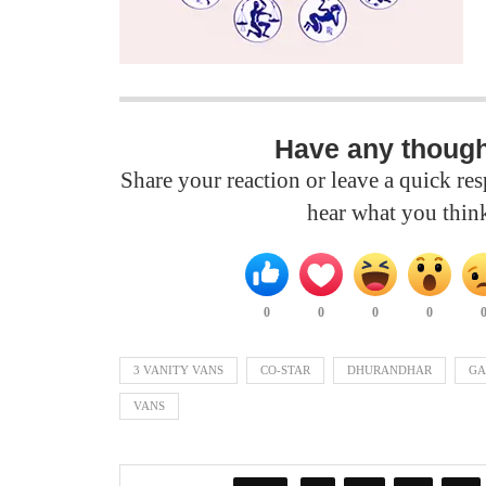
Have any thoug
Share your reaction or leave a quick r
hear what you thin
0
0
0
0
3 VANITY VANS
CO-STAR
DHURANDHAR
GA
VANS