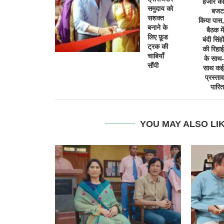
हजार का
समुदाय को
बजट
सशक्त
किया पास,
बनाने के
बैठक में
लिए फ़ूड
बंदी सिंहों
ट्रक की
की रिहाई
चाबियाँ
के साथ-
सौंपी
साथ कई
प्रस्ताव
पारित
YOU MAY ALSO LI