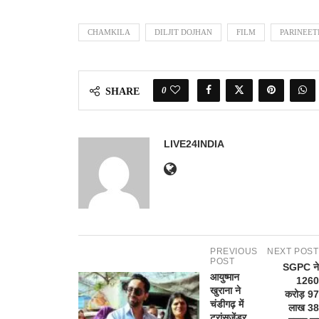
CHAMKILA
DILJIT DOJHAN
FILM
PARINEET
0
SHARE
LIVE24INDIA
PREVIOUS
NEXT POST
POST
SGPC ने
आयुष्मान
1260
खुराना ने
करोड़ 97
चंडीगढ़ में
लाख 38
ट्रांसजेंडर