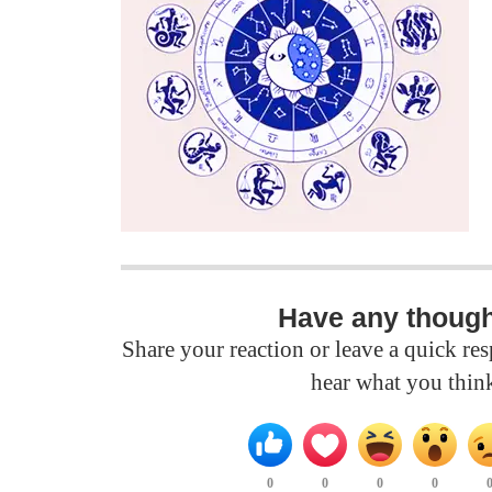
Have any thoug
Share your reaction or leave a quick r
hear what you thin
0
0
0
0