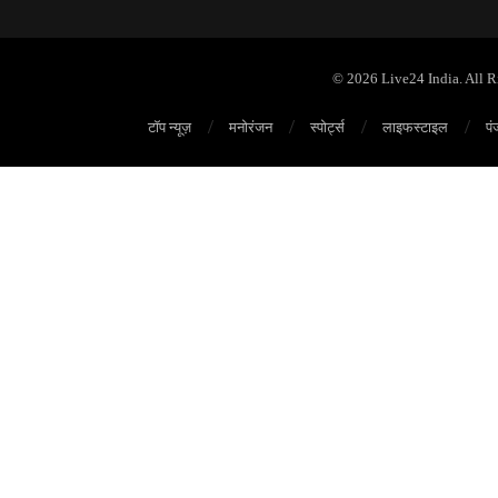
© 2026 Live24 India. All 
टॉप न्यूज़
मनोरंजन
स्पोर्ट्स
लाइफस्टाइल
पं