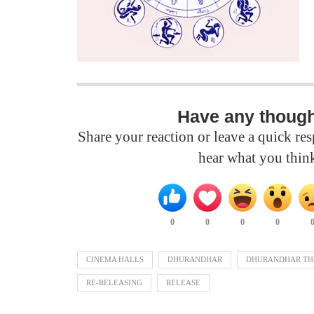
Have any thoug
Share your reaction or leave a quick r
hear what you thin
0
0
0
0
CINEMA HALLS
DHURANDHAR
DHURANDHAR TH
RE-RELEASING
RELEASE