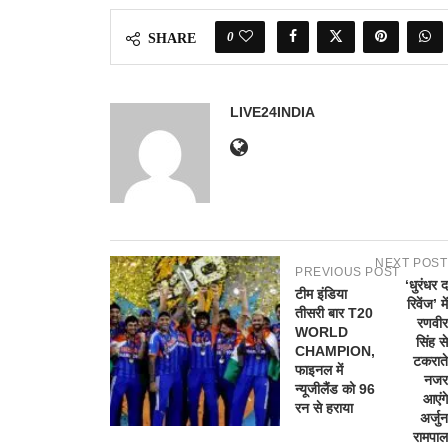
0
SHARE
LIVE24INDIA
NEXT POST
PREVIOUS POST
‘धुरंधर द
टीम इंडिया
रिवेंज’ में
तीसरी बार T20
रणवीर
WORLD
सिंह से
CHAMPION,
टकराते
फाइनल में
नजर
न्यूजीलैंड को 96
आएंगे
रन से हराया
अर्जुन
रामपाल