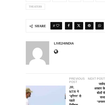
THEATERS
0
SHARE
LIVE24INDIA
PREVIOUS
NEXT POST
POST
जावेद
JR.
अख्तर के
NTR ने
बोलों से
‘ड्रैगन’ से
सजा
पहले
‘जगमग
निर्देशक