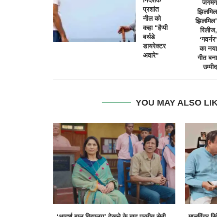
जगमग
प्रशांत
झिलमिल
नील को
झिलमिल’
कहा “हैप्पी
रिलीज,
बर्थडे
‘गवर्नर’
डायरेक्टर
का नया
अवारे”
गीत बना
उम्मीद
YOU MAY ALSO LI
‘आदर्श बाल विद्यालय’ देखने के बाद परमीत सेठी...
मालविंदर सि