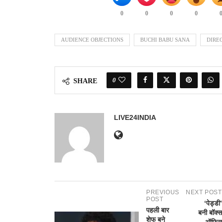
0
0
0
0
AUDIENCE OBJECTIONS
BUCHI BABU SANA
DIRE
0
SHARE
LIVE24INDIA
PREVIOUS
NEXT POST
POST
‘पेड्डी’
पहली बार
बनी बॉक्स
शेफ बने
ऑफिस