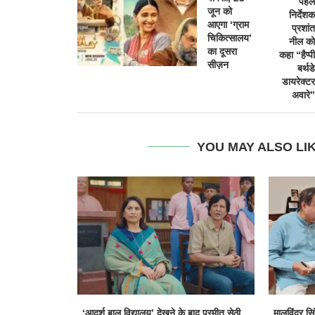
पहले
जून को
निर्देशक
आएगा ‘ग्राम
प्रशांत
चिकित्सालय’
नील को
का दूसरा
कहा “हैप्पी
सीज़न
बर्थडे
डायरेक्टर
अवारे”
YOU MAY ALSO LI
‘आदर्श बाल विद्यालय’ देखने के बाद परमीत सेठी...
मालविंदर सि