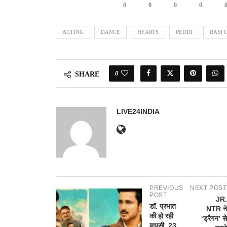
0
0
0
0
ACTING
DANCE
HEARTS
PEDDI
RAM 
0
SHARE
LIVE24INDIA
PREVIOUS
NEXT POST
POST
JR.
डॉ. प्रभात
NTR ने
की हो रही
‘ड्रैगन’ से
वापसी, 23