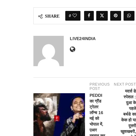
0
SHARE
LIVE24INDIA
PREVIOUS
NEXT POST
POST
मदर्स डे
PEDDI
स्पेशल :
का ग्रैंड
दुआ के
ट्रेलर
पहले
लॉन्च 16
बर्थडे का
मई को
केक हो या
भोपाल में,
दूसरी
एआर
खुशखबरी,
रहमान कर