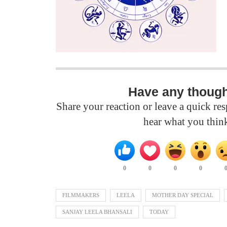
Have any thoug
Share your reaction or leave a quick r
hear what you thin
0
0
0
0
FILMMAKERS
LEELA
MOTHER DAY SPECIAL
SANJAY LEELA BHANSALI
TODAY