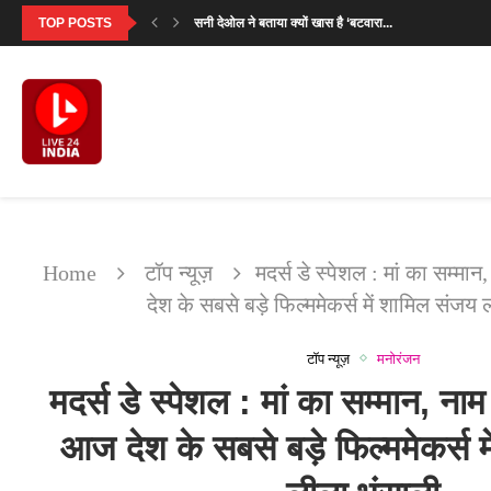
TOP POSTS
सनी देओल ने बताया क्यों खास है ‘बटवारा...
‘मिर्जापुर: द मूवी’ का पहला गाना ‘दो नंबरी’...
SVC63: सलमान खान की फीस पर मेकर्स का...
‘उसके साए के भी उड़ने के लिए पंख...
सावन सोमवार 2026: पहला व्रत कब है? जानें...
सनी देओल ‘बटवारा 1947’ प्रमोशनल टूर में करेंगे...
इंतजार खत्म: 6 अगस्त को रिलीज होगा नानी...
एकता कपूर की लॉन्च की हुई ये 7...
Home
टॉप न्यूज़
मदर्स डे स्पेशल : मां का सम्मा
देश के सबसे बड़े फिल्ममेकर्स में शामिल संजय
टॉप न्यूज़
मनोरंजन
मदर्स डे स्पेशल : मां का सम्मान, नाम 
आज देश के सबसे बड़े फिल्ममेकर्स 