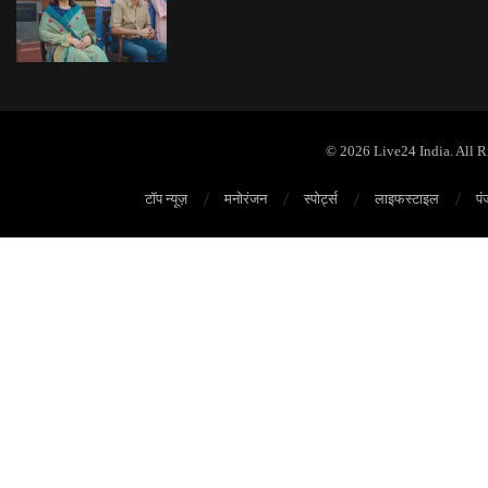
© 2026 Live24 India. All 
टॉप न्यूज़
मनोरंजन
स्पोर्ट्स
लाइफस्टाइल
पं