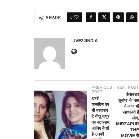
0
SHARE
LIVE24INDIA
PREVIOUS
NEXT POST
POST
‘कंपाउंडर
67वें
सुबोध’ के नाम
जन्मदिन पर
से आज भी
भी बरकरार
पहचानते हैं
है नीतू कपूर
लोग,
का स्टारडम,
MIRZAPUR
जानिए कैसी
THE
है उनकी
MOVIE से