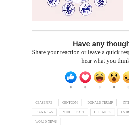
Have any thoug
Share your reaction or leave a quick r
hear what you thin
0
0
0
0
CEASEFIRE
CENTCOM
DONALD TRUMP
INT
IRAN NEWS
MIDDLE EAST
OIL PRICES
US I
WORLD NEWS