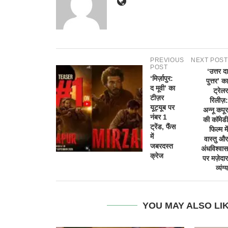
PREVIOUS
NEXT POST
POST
‘उत्तर दा
‘मिर्ज़ापुर:
पुत्तर’ का
द मूवी’ का
ट्रेलर
टीज़र
रिलीज़:
यूट्यूब पर
अन्नू कपूर
नंबर 1
की कॉमेडी
ट्रेंड, फैंस
फिल्म में
में
वास्तु और
जबरदस्त
अंधविश्वास
क्रेज
पर मज़ेदार
व्यंग्य
YOU MAY ALSO LI