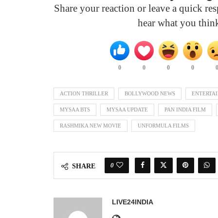
Share your reaction or leave a quick r
hear what you thin
0
0
0
0
ACTION THRILLER
BOLLYWOOD NEWS
ENTERTA
MYSAA BTS
MYSAA UPDATE
PAN INDIA FILM
RASHMIKA NEW MOVIE
UNFORMULA FILMS
0
SHARE
LIVE24INDIA