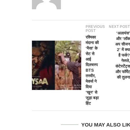
PREVIOUS
NEXT POST
POST
‘अलायंस’
रश्मिका
और ‘लॉक
मंदाना की
अप सीजन
‘मैसा’ के
2’ में क्या
सेट से
है फर्क?
आई
गेमप्ले,
दिलचस्प
कंटेस्टेंट्स
BTS
और फॉर्मेट
तस्वीर,
की तुलना
मेकर्स ने
दिया
‘खून’ से
जुड़ा बड़ा
हिंट
YOU MAY ALSO LI