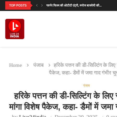
TOP POSTS
‘आदर्श बाल विद्यालय’ देखने के बाद परमीत सेठी...
मालविंदर सिंह कंग ने गडकरी से उठाया राष्ट्रीय...
सनी देओल ने बताया क्यों खास है ‘बटवारा...
‘मिर्जापुर: द मूवी’ का पहला गाना ‘दो नंबरी’...
SVC63: सलमान खान की फीस पर मेकर्स का...
‘उसके साए के भी उड़ने के लिए पंख...
सावन सोमवार 2026: पहला व्रत कब है? जानें...
सनी देओल ‘बटवारा 1947’ प्रमोशनल टूर में करेंगे...
Home
पंजाब
हरिके पत्तन की डी-सिल्टिंग के लिए 
पैकेज, कहा- डैमों में जमा गाद गंभीर चु
पंजाब
हरिके पत्तन की डी-सिल्टिंग के लिए 
मांगा विशेष पैकेज, कहा- डैमों में जमा
by
Live24india
December 20, 2025
0 co