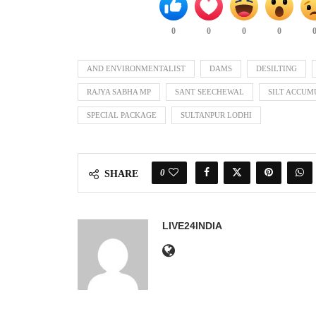
0
0
0
0
AND ENVIRONMENTALIST
DAMS
DESILTING
RAJYA SABHA MP
SANT SEECHEWAL
SILT ACCUM
SPECIAL PACKAGE
SULTANPUR LODHI
0
SHARE
LIVE24INDIA