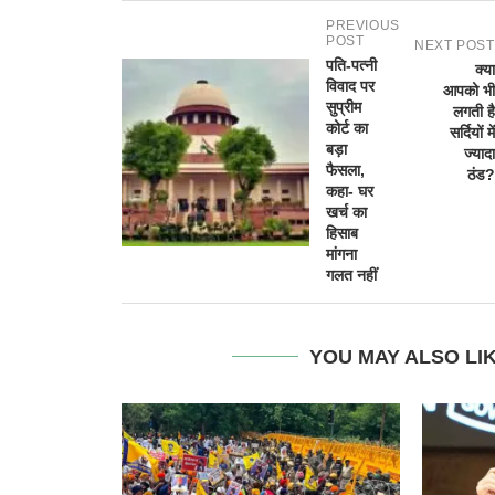
PREVIOUS
POST
NEXT POST
पति-पत्नी
क्या
विवाद पर
आपको भी
सुप्रीम
लगती है
कोर्ट का
सर्दियों में
बड़ा
ज्यादा
फैसला,
ठंड?
कहा- घर
खर्च का
हिसाब
मांगना
गलत नहीं
YOU MAY ALSO LI