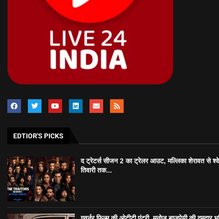
EDTIOR'S PICKS
द ट्रेटर्स सीजन 2 का ट्रेलर आउट, मल्लिका शेरावत से श्व
तिवारी तक...
गवर्नर फिल्म की ओटीटी एंट्री, मनोज बाजपेयी की दमदार भ