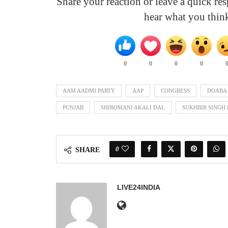
Share your reaction or leave a quick r
hear what you thin
0
0
0
0
AAM AADMI PARTY
AAP
CONGRESS
DOABA
PUNJAB
SHIROMANI AKALI DAL
SUKHBIR SINGH
0
SHARE
LIVE24INDIA