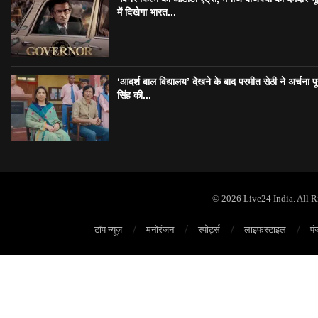
में दिखेगा भारत...
‘आदर्श बाल विद्यालय’ देखने के बाद परमीत सेठी ने अर्चना प
सिंह की...
© 2026 Live24 India. All 
टॉप न्यूज़
मनोरंजन
स्पोर्ट्स
लाइफस्टाइल
पं