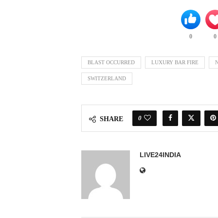
0
0
BLAST OCCURRED
LUXURY BAR FIRE
SWITZERLAND
0
SHARE
LIVE24INDIA