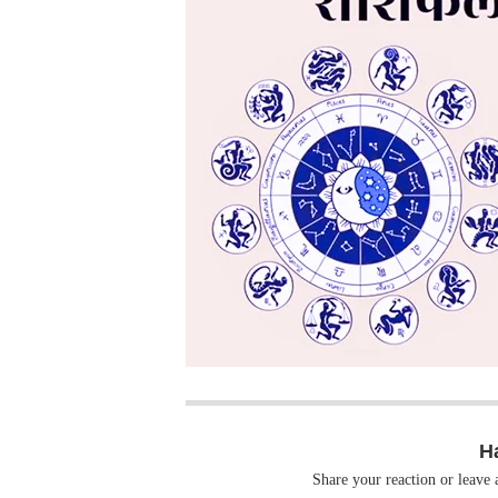
H
Share your reaction or leave