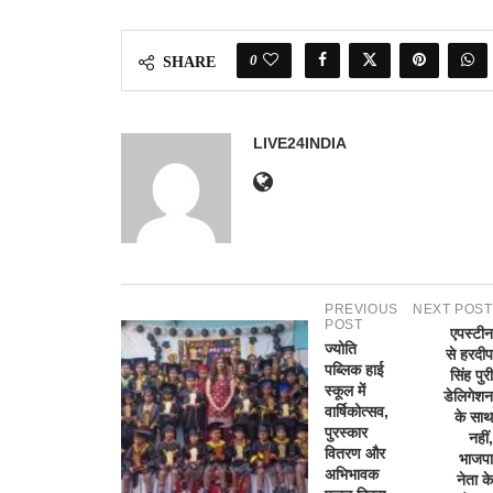
0
SHARE
LIVE24INDIA
PREVIOUS
NEXT POST
POST
एपस्टीन
ज्योति
से हरदीप
पब्लिक हाई
सिंह पुरी
स्कूल में
डेलिगेशन
वार्षिकोत्सव,
के साथ
पुरस्कार
नहीं,
वितरण और
भाजपा
अभिभावक
नेता के