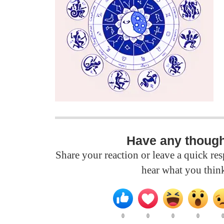
Have any thoug
Share your reaction or leave a quick r
hear what you thin
0
0
0
0